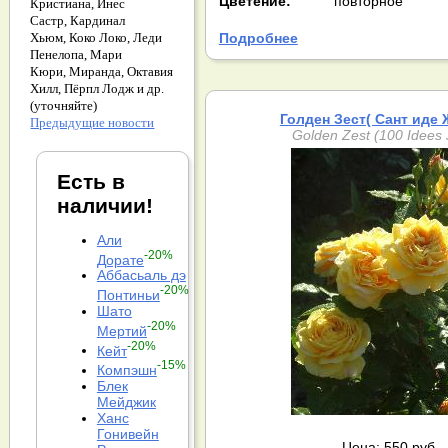
Цветение:
повторное
Кристиана,
Инес
Састр,
Кардинал
Подробнее
Хьюм,
Коко Локо,
Леди
Пенелопа,
Мари
Кюри,
Миранда,
Октавия
Хилл,
Пёрпл Лодж и др.
(уточняйте)
Голден Зест( Сант иде
Предыдущие новости
Golden Zest (100 Idees 
Есть в
наличии!
Али
-20%
Дорате
Аббасьаль дэ
-20%
Понтиньи
Шато
-20%
Мертий
-20%
Кейт
-15%
Компэшн
Блек
Мейджик
Ханс
Гонивейн
Цена: 550 руб.