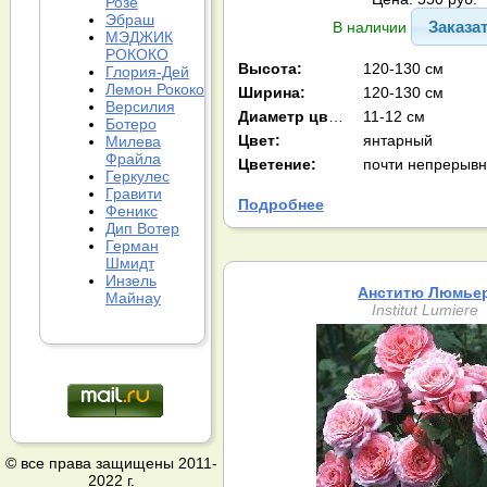
Розе
Эбраш
Заказа
В наличии
МЭДЖИК
РОКОКО
Высота:
120-130 см
Глория-Дей
Лемон Рококо
Ширина:
120-130 см
Версилия
Диаметр цв-ка:
11-12 см
Ботеро
Цвет:
янтарный
Милева
Фрайла
Цветение:
почти непрерыв
Геркулес
Гравити
Подробнее
Феникс
Дип Вотер
Герман
Шмидт
Инзель
Анститю Люмье
Майнау
Institut Lumiere
© все права защищены 2011-
2022 г.