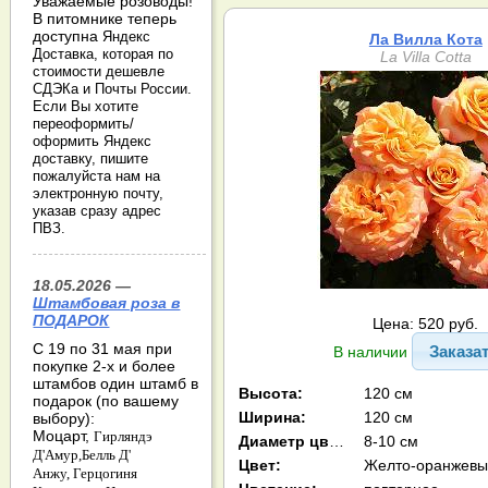
Уважаемые розоводы!
В питомнике теперь
доступна
Яндекс
Ла Вилла Кота
Доставка, которая по
La Villa Cotta
стоимости дешевле
СДЭКа и Почты России.
Если Вы хотите
переоформить/
оформить Яндекс
доставку, пишите
пожалуйста нам на
электронную почту,
указав сразу адрес
ПВЗ.
18.05.2026 —
Штамбовая роза в
ПОДАРОК
Цена: 520 руб.
С 19 по 31 мая при
Заказа
В наличии
покупке 2-х и более
штамбов один штамб в
Высота:
120 см
подарок (по вашему
Ширина:
120 см
выбору):
Моцарт,
Гирляндэ
Диаметр цв-ка:
8-10 см
Д'Амур,
Белль Д'
Цвет:
Анжу,
Герцогиня