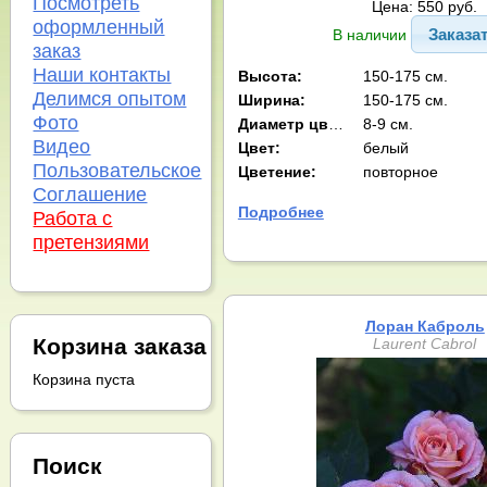
Посмотреть
Цена: 550 руб.
оформленный
Заказа
В наличии
заказ
Наши контакты
Высота:
150-175 см.
Делимся опытом
Ширина:
150-175 см.
Фото
Диаметр цв-ка:
8-9 см.
Видео
Цвет:
белый
Пользовательское
Цветение:
повторное
Соглашение
Подробнее
Работа с
претензиями
Лоран Каброль
Корзина заказа
Laurent Cabrol
Корзина пуста
Поиск