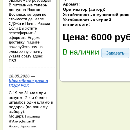
Уважаемые розоводы!
Аромат:
В питомнике теперь
Оригинатор (автор):
доступна
Яндекс
Устойчивость к мучнистой росе
Доставка, которая по
стоимости дешевле
Устойчивость к черной
СДЭКа и Почты России.
пятнистости:
Если Вы хотите
переоформить/
Цена:
6000 руб
оформить Яндекс
доставку, пишите
пожалуйста нам на
В наличии
электронную почту,
Заказать
указав сразу адрес
ПВЗ.
18.05.2026 —
Штамбовая роза в
ПОДАРОК
С 19 по 31 мая при
покупке 2-х и более
штамбов один штамб в
подарок (по вашему
выбору):
Моцарт,
Гирляндэ
Д'Амур,
Белль Д'
Анжу,
Герцогиня