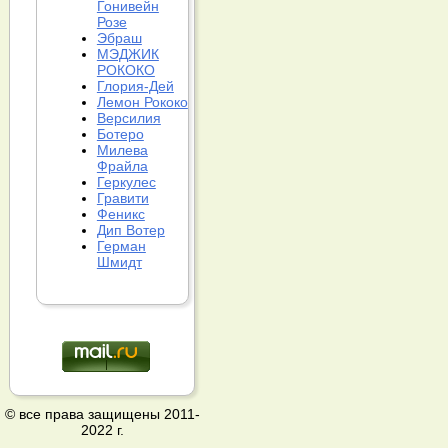
Гонивейн
Розе
Эбраш
МЭДЖИК
РОКОКО
Глория-Дей
Лемон Рококо
Версилия
Ботеро
Милева
Фрайла
Геркулес
Гравити
Феникс
Дип Вотер
Герман
Шмидт
© все права защищены 2011-
2022 г.