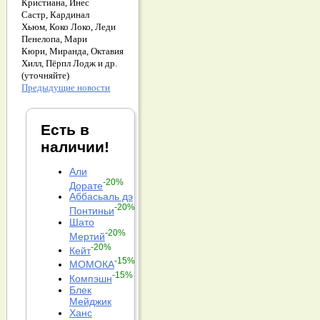
Кристиана,
Инес
Састр,
Кардинал
Хьюм,
Коко Локо,
Леди
Пенелопа,
Мари
Кюри,
Миранда,
Октавия
Хилл,
Пёрпл Лодж и др.
(уточняйте)
Предыдущие новости
Есть в
наличии!
Али
-20%
Дорате
Аббасьаль дэ
-20%
Понтиньи
Шато
-20%
Мертий
-20%
Кейт
-15%
МОМОКА
-15%
Компэшн
Блек
Мейджик
Ханс