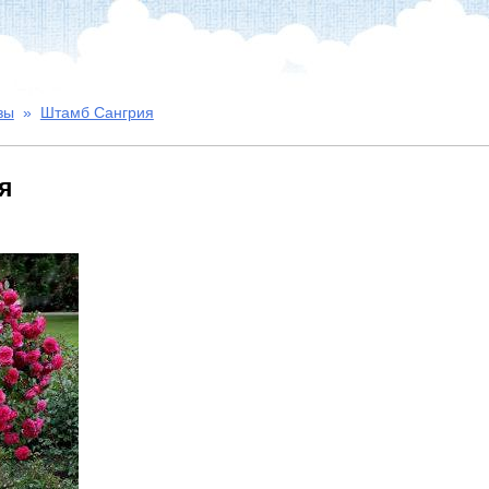
зы
»
Штамб Сангрия
я