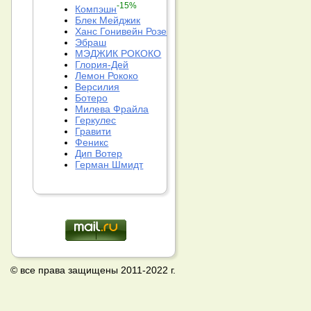
-15%
Компэшн
Блек Мейджик
Ханс Гонивейн Розе
Эбраш
МЭДЖИК РОКОКО
Глория-Дей
Лемон Рококо
Версилия
Ботеро
Милева Фрайла
Геркулес
Гравити
Феникс
Дип Вотер
Герман Шмидт
© все права защищены 2011-2022 г.