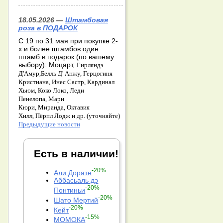
18.05.2026 —
Штамбовая
роза в ПОДАРОК
С 19 по 31 мая при покупке 2-
х и более штамбов один
штамб в подарок (по вашему
выбору): Моцарт,
Гирляндэ
Д'Амур,
Белль Д' Анжу,
Герцогиня
Кристиана,
Инес Састр,
Кардинал
Хьюм,
Коко Локо,
Леди
Пенелопа,
Мари
Кюри,
Миранда,
Октавия
Хилл,
Пёрпл Лодж и др. (уточняйте)
Предыдущие новости
Есть в наличии!
-20%
Али Дорате
Аббасьаль дэ
-20%
Понтиньи
-20%
Шато Мертий
-20%
Кейт
-15%
МОМОКА