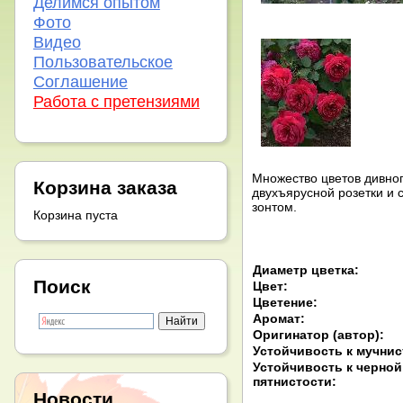
Делимся опытом
Фото
Видео
Пользовательское
Соглашение
Работа с претензиями
Множество цветов дивног
Корзина заказа
двухъярусной розетки и 
зонтом.
Корзина пуста
Диаметр цветка:
Поиск
Цвет:
Цветение:
Аромат:
Оригинатор (автор):
Устойчивость к мучнис
Устойчивость к черной
пятнистости:
Новости