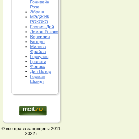
Гонивейн
Розе
Эбраш
МЭДЖИК
РОКОКО
Глория-Дей
Лемон Рококо
Версилия
Ботеро
Милева
Фрайла
Геркулес
Гравити
Феникс
Дип Вотер
Герман
Шмидт
© все права защищены 2011-
2022 г.