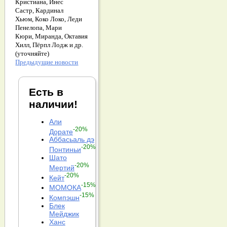
Кристиана,
Инес
Састр,
Кардинал
Хьюм,
Коко Локо,
Леди
Пенелопа,
Мари
Кюри,
Миранда,
Октавия
Хилл,
Пёрпл Лодж и др.
(уточняйте)
Предыдущие новости
Есть в
наличии!
Али
-20%
Дорате
Аббасьаль дэ
-20%
Понтиньи
Шато
-20%
Мертий
-20%
Кейт
-15%
МОМОКА
-15%
Компэшн
Блек
Мейджик
Ханс