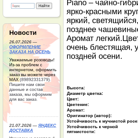
Piano – чайно-гибр
ярко-красными кру
яркий, светящийся
позднее чашевиные
Новости
Аромат легкий.Цве
26.07.2026 —
очень блестящая, у
ОФОРМЛЕНИЕ
ЗАКАЗА НА ОСЕНЬ
поздней осени.
Уважаемые розоводы!
Из-за проблем с
интернетом, оформить
заказ вы можете через
МАХ
(89892331379).
Пишите нам свои
Высота:
данные и состав
Диаметр цветка:
заказа, мы оформим
Цвет:
для вас заказ.
Цветение:
Аромат:
Оригинатор (автор):
Устойчивость к мучнистой росе
21.07.2026 —
ЯНДЕКС
Устойчивость к черной
ДОСТАВКА
пятнистости: