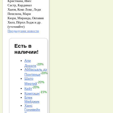
Кристиана,
Инес
Састр,
Кардинал
Хьюм,
Коко Локо,
Леди
Пенелопа,
Мари
Кюри,
Миранда,
Октавия
Хилл,
Пёрпл Лодж и др.
(уточняйте)
Предыдущие новости
Есть в
наличии!
Али
-20%
Дорате
Аббасьаль дэ
-20%
Понтиньи
Шато
-20%
Мертий
-20%
Кейт
-15%
Компэшн
Блек
Мейджик
Ханс
Гонивейн