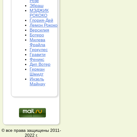
Розе
Эбраш
МЭДЖИК
РОКОКО
Глория-Дей
Лемон Рококо
Версилия
Ботеро
Милева
Фрайла
Геркулес
Гравити
Феникс
Дип Вотер
Герман
Шмидт
Инзель
Майнау
© все права защищены 2011-
2022 г.