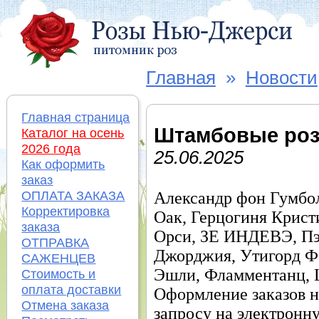
Главная
»
Новости
Главная страница
Штамбовые ро
Каталог на осень
2026 года
25.06.2025
Как оформить
заказ
ОПЛАТА ЗАКАЗА
Александр фон Гумбо
Корректировка
Оак,
Герцогиня Крист
заказа
Орси,
ЗЕ ИНДЕВЭ, Пэ
ОТПРАВКА
Джорджия,
Утигорд Ф
САЖЕНЦЕВ
Эшли,
Фламментанц,
Стоимость и
оплата доставки
Оформление заказов н
Отмена заказа
запросу на электронн