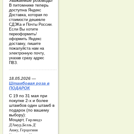
Уважаемые розоводы!
В питомнике теперь
доступна
Яндекс
Доставка, которая по
стоимости дешевле
СДЭКа и Почты России.
Если Вы хотите
переоформить/
оформить Яндекс
доставку, пишите
пожалуйста нам на
электронную почту,
указав сразу адрес
ПВЗ.
18.05.2026 —
Штамбовая роза в
ПОДАРОК
С 19 по 31 мая при
покупке 2-х и более
штамбов один штамб в
подарок (по вашему
выбору):
Моцарт,
Гирляндэ
Д'Амур,
Белль Д'
Анжу,
Герцогиня